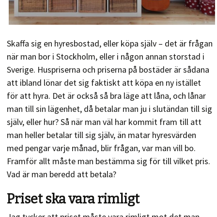
Skaffa sig en hyresbostad, eller köpa själv – det är frågan
när man bor i Stockholm, eller i någon annan storstad i
Sverige. Huspriserna och priserna på bostäder är sådana
att ibland lönar det sig faktiskt att köpa en ny istället
för att hyra. Det är också så bra läge att låna, och lånar
man till sin lägenhet, då betalar man ju i slutändan till sig
själv, eller hur? Så när man väl har kommit fram till att
man heller betalar till sig själv, än matar hyresvärden
med pengar varje månad, blir frågan, var man vill bo.
Framför allt måste man bestämma sig för till vilket pris.
Vad är man beredd att betala?
Priset ska vara rimligt
Jag tycker att priset måste vara rimligt mot det man