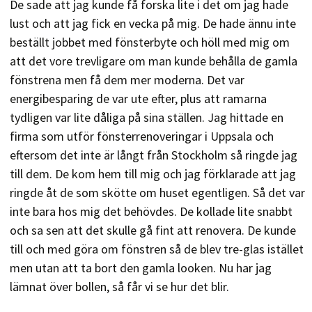
De sade att jag kunde få forska lite i det om jag hade
lust och att jag fick en vecka på mig. De hade ännu inte
beställt jobbet med fönsterbyte och höll med mig om
att det vore trevligare om man kunde behålla de gamla
fönstrena men få dem mer moderna. Det var
energibesparing de var ute efter, plus att ramarna
tydligen var lite dåliga på sina ställen. Jag hittade en
firma som utför fönsterrenoveringar i Uppsala och
eftersom det inte är långt från Stockholm så ringde jag
till dem. De kom hem till mig och jag förklarade att jag
ringde åt de som skötte om huset egentligen. Så det var
inte bara hos mig det behövdes. De kollade lite snabbt
och sa sen att det skulle gå fint att renovera. De kunde
till och med göra om fönstren så de blev tre-glas istället
men utan att ta bort den gamla looken. Nu har jag
lämnat över bollen, så får vi se hur det blir.